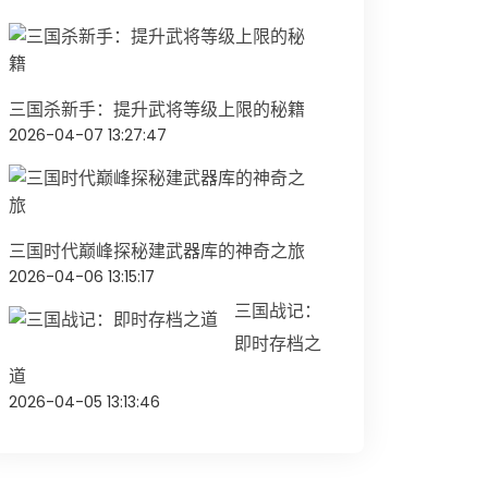
三国杀新手：提升武将等级上限的秘籍
2026-04-07 13:27:47
三国时代巅峰探秘建武器库的神奇之旅
2026-04-06 13:15:17
三国战记：
即时存档之
道
2026-04-05 13:13:46