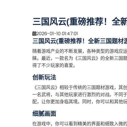
三国风云(重磅推荐！全
2026-01-10 01:47:01
三国风云(重磅推荐！全新三国题材
随着游戏产业的不断发展，各种类型的游戏应
睐。最近，一款名为《三国风云》的全新三国
得了不少玩家的喜爱。
创新玩法
《三国风云》相较于传统的三国题材游戏，其
一名武将，与其他玩家进行激烈的对战。不同
配，让你更加身临其境。同时，你可以和其他
细腻画面
在游戏中，你可以看到精美的界面和细致入微