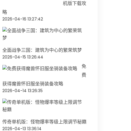
机版下载攻
略
2026-04-16 13:27:42
全面战争三国：建筑为中心的繁荣筑梦
2026-04-15 13:26:44
免
费
获得魔兽怀旧服坐骑装备攻略
2026-04-14 13:26:35
传奇单机版：怪物爆率等级上限调节秘籍
2026-04-13 13:36:14