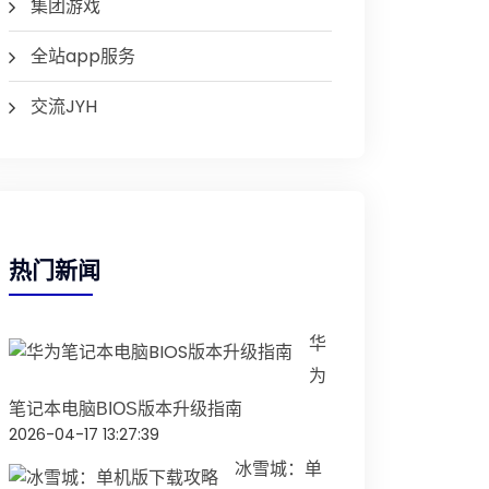
集团游戏
全站app服务
交流JYH
热门新闻
华
为
笔记本电脑BIOS版本升级指南
2026-04-17 13:27:39
冰雪城：单