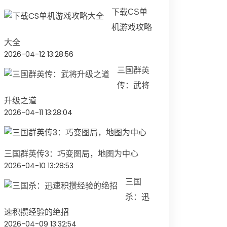
下载CS单
机游戏攻略
大全
2026-04-12 13:28:56
三国群英
传：武将
升级之道
2026-04-11 13:28:04
三国群英传3：巧变图局，地图为中心
2026-04-10 13:28:53
三国
杀：迅
速积攒经验的绝招
2026-04-09 13:32:54