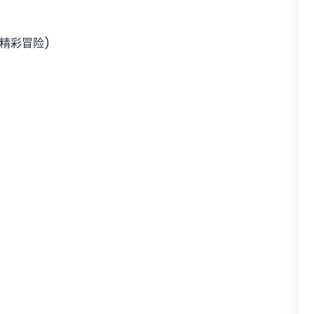
精彩冒险)