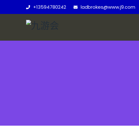
+13594780242
ladbrokes@www.j9.com