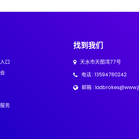
找到我们
入口
天水市天图湾77号
会
电话 : 13594780242
邮箱 : ladbrokes@www.j
p服务