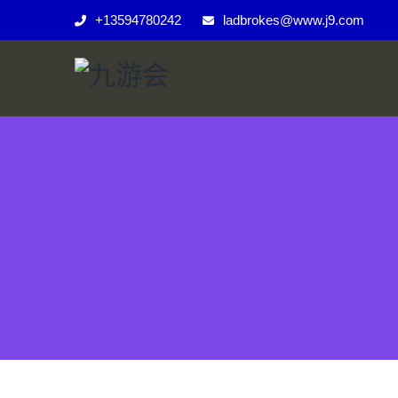
+13594780242
ladbrokes@www.j9.com