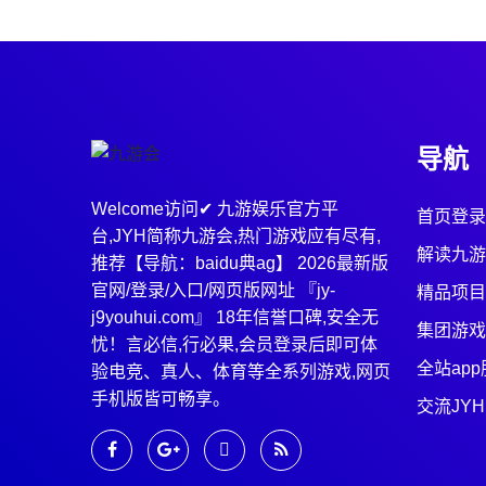
导航
Welcome访问✔ 九游娱乐官方平
首页登录
台,JYH简称九游会,热门游戏应有尽有,
解读九游
推荐【导航：baidu典ag】 2026最新版
官网/登录/入口/网页版网址 『jy-
精品项目
j9youhui.com』 18年信誉口碑,安全无
集团游戏
忧！言必信,行必果,会员登录后即可体
全站ap
验电竞、真人、体育等全系列游戏,网页
手机版皆可畅享。
交流JYH