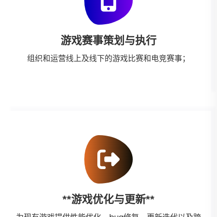
游戏赛事策划与执行
组织和运营线上及线下的游戏比赛和电竞赛事；
**游戏优化与更新**