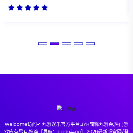
Welcome访问✔ 九游娱乐官方平台,JYH简称九游会,热门游
戏应有尽有,推荐【导航：baidu典ag】 2026最新版官网/登