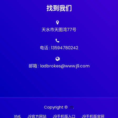
找到我们
天水市天图湾77号
电话 : 13594780242
邮箱 : ladbrokes@www.j9.com
Copyright ©
J9
.
XML
J9官方网站
J9手机版入口
J9手机版官网