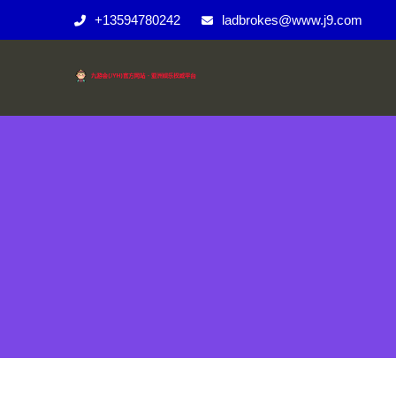
+13594780242
ladbrokes@www.j9.com