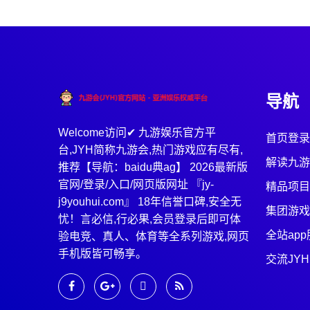
导航
Welcome访问✔ 九游娱乐官方平
首页登录
台,JYH简称九游会,热门游戏应有尽有,
解读九游
推荐【导航：baidu典ag】 2026最新版
官网/登录/入口/网页版网址 『jy-
精品项目
j9youhui.com』 18年信誉口碑,安全无
集团游戏
忧！言必信,行必果,会员登录后即可体
全站ap
验电竞、真人、体育等全系列游戏,网页
手机版皆可畅享。
交流JYH