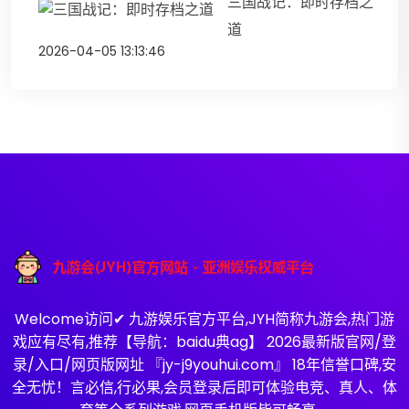
三国战记：即时存档之
道
2026-04-05 13:13:46
Welcome访问✔ 九游娱乐官方平台,JYH简称九游会,热门游
戏应有尽有,推荐【导航：baidu典ag】 2026最新版官网/登
录/入口/网页版网址 『jy-j9youhui.com』 18年信誉口碑,安
全无忧！言必信,行必果,会员登录后即可体验电竞、真人、体