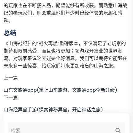
的玩家也在不断攒人品，期望能够有所收获。而熟悉山海战
纪的老玩家们，则会重温他们年少时曾经体验的乐趣和感
动。
总结
《山海战纪》的“战火再燃”重磅版本，不仅满足了老玩家的
期待和眼前感受，而且也将更加引领游戏开发业的世界潮
流。对玩家来说这无疑是个好消息。我们可以期待它能够在
未来多一些惊喜，给玩家们带来更加难忘的山海之旅。
上一篇
山东文旅通app(掌上山东旅游，文旅通app全新升级)
下一篇
山海经异兽手游(探索神秘异兽，开启神话之旅)