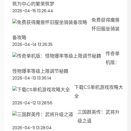
筑为中心的繁荣筑梦
2026-04-15 13:26:44
免费获得魔兽
怀旧服坐骑装
备攻略
2026-04-14 13:26:35
传奇单
机版：
怪物爆率等级上限调节秘籍
2026-04-13 13:36:14
下载CS单机游戏攻略大
全
2026-04-12 13:28:56
三国群英传：武将升
级之道
2026-04-11 13:28:04