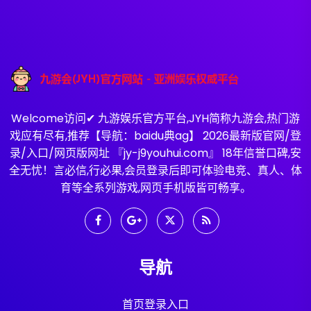
Welcome访问✔ 九游娱乐官方平台,JYH简称九游会,热门游
戏应有尽有,推荐【导航：baidu典ag】 2026最新版官网/登
录/入口/网页版网址 『jy-j9youhui.com』 18年信誉口碑,安
全无忧！言必信,行必果,会员登录后即可体验电竞、真人、体
育等全系列游戏,网页手机版皆可畅享。
导航
首页登录入口